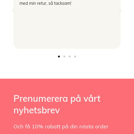
med min retur, så tacksam!
Prenumerera på vårt
nyhetsbrev
Och få 10% rabatt på din nästa order