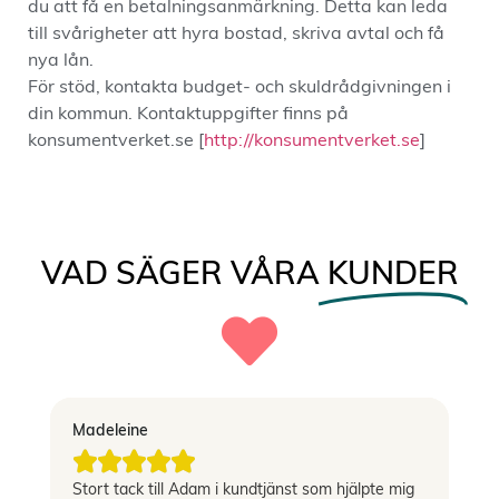
du att få en betalningsanmärkning. Detta kan leda
till svårigheter att hyra bostad, skriva avtal och få
nya lån.
För stöd, kontakta budget- och skuldrådgivningen i
din kommun. Kontaktuppgifter finns på
konsumentverket.se [
http://konsumentverket.se
]
VAD SÄGER VÅRA
KUNDER
Madeleine
Vi





Stort tack till Adam i kundtjänst som hjälpte mig
Sn