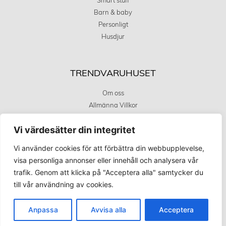
Smart stuff
Barn & baby
Personligt
Husdjur
TRENDVARUHUSET
Om oss
Allmänna Villkor
Integritetstspolicy
Vi värdesätter din integritet
Kundservice
Covid 19 uppdatering
Vi använder cookies för att förbättra din webbupplevelse,
visa personliga annonser eller innehåll och analysera vår
trafik. Genom att klicka på "Acceptera alla" samtycker du
KÖPINFORMATION
till vår användning av cookies.
Betalningsalternativ
Frakt och leverans
Anpassa
Avvisa alla
Acceptera
Retur