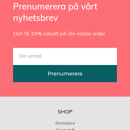
Prenumerera på vårt
nyhetsbrev
Och få 10% rabatt på din nästa order
Prenumerera
SHOP
Bästsäljare