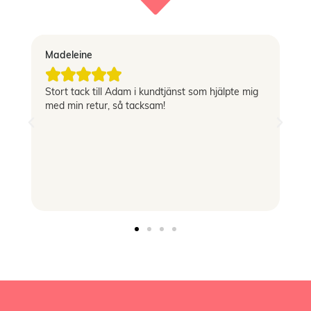
Madeleine
Vi





Stort tack till Adam i kundtjänst som hjälpte mig
Sn
med min retur, så tacksam!