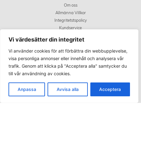
Om oss
Allmänna Villkor
Integritetstspolicy
Kundservice
Covid 19 uppdatering
Vi värdesätter din integritet
Vi använder cookies för att förbättra din webbupplevelse,
KÖPINFORMATION
visa personliga annonser eller innehåll och analysera vår
trafik. Genom att klicka på "Acceptera alla" samtycker du
Betalningsalternativ
till vår användning av cookies.
Frakt och leverans
Retur
Anpassa
Avvisa alla
Acceptera
Spåra din order
SOCIALA MEDIER
Facebook
Instagram