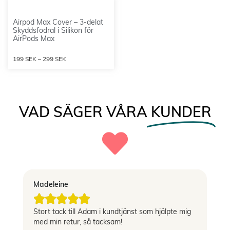
Airpod Max Cover – 3-delat
Skyddsfodral i Silikon för
AirPods Max
199
SEK
–
299
SEK
VAD SÄGER VÅRA
KUNDER
Madeleine
Vi





Stort tack till Adam i kundtjänst som hjälpte mig
Sn
med min retur, så tacksam!