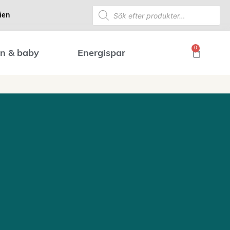
ien
0
n & baby
Energispar