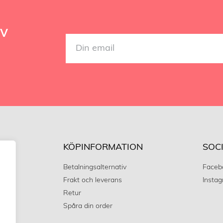
ev
ET
KÖPINFORMATION
SOC
Betalningsalternativ
Faceb
Frakt och leverans
Insta
Retur
Spåra din order