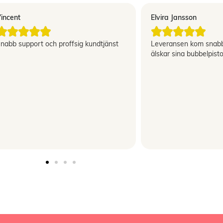
incent
Elvira Jansson










nabb support och proffsig kundtjänst
Leveransen kom snabb
älskar sina bubbelpisto