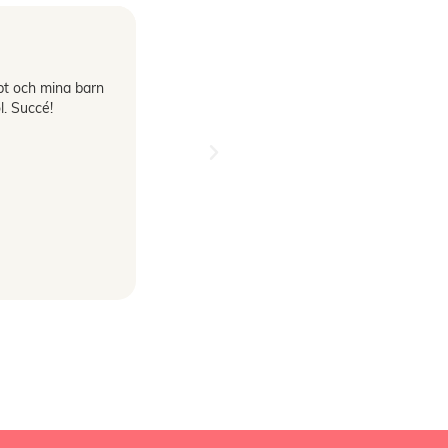
Evelina Graus





t och mina barn
Jag beställde "Games puzzle"
l. Succé!
(sällskapsspelet) har nog aldrig haft så
roligt.
Väldigt snabb leverans gjorde inte heller
saken sämre. jag kommer garanterat
handla här igen