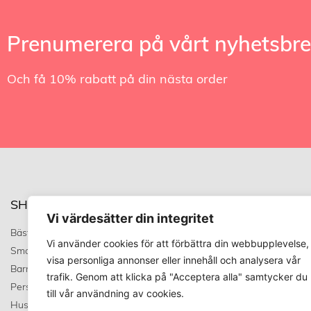
Prenumerera på vårt nyhetsbr
Och få 10% rabatt på din nästa order
SHOP
TRENDVARUHUS
Vi värdesätter din integritet
Bästsäljare
Om oss
Vi använder cookies för att förbättra din webbupplevelse,
Smart stuff
Allmänna Villkor
visa personliga annonser eller innehåll och analysera vår
Barn & baby
Integritetstspolicy
trafik. Genom att klicka på "Acceptera alla" samtycker du
Personligt
Kundservice
till vår användning av cookies.
Husdjur
Covid 19 uppdatering