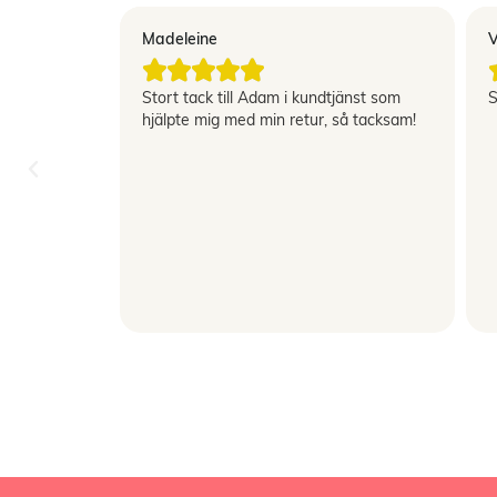
Madeleine
V





"
Stort tack till Adam i kundtjänst som
S
rig haft så
hjälpte mig med min retur, så tacksam!
 inte heller
ranterat