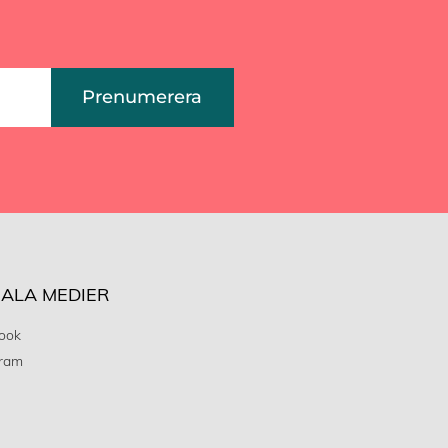
Prenumerera
IALA MEDIER
ook
gram