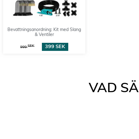
Bevattningsanordning: Kit med Slang
& Ventiler
SEK
399
SEK
999
VAD S