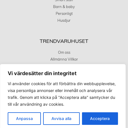
Smart stuff
Barn & baby
Personligt
Husdjur
TRENDVARUHUSET
Om oss
Allmänna Villkor
Integritetstspolicy
Vi värdesätter din integritet
Kundservice
Covid 19 uppdatering
Vi använder cookies för att förbättra din webbupplevelse,
visa personliga annonser eller innehåll och analysera vår
trafik. Genom att klicka på "Acceptera alla" samtycker du
KÖPINFORMATION
till vår användning av cookies.
Betalningsalternativ
Frakt och leverans
Anpassa
Avvisa alla
Acceptera
Retur