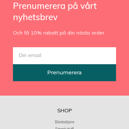
Prenumerera på vårt
nyhetsbrev
Och få 10% rabatt på din nästa order
Prenumerera
SHOP
Bästsäljare