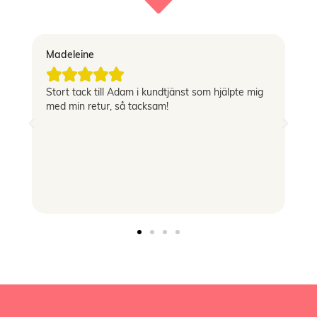
Madeleine
Vi





Stort tack till Adam i kundtjänst som hjälpte mig
Sn
med min retur, så tacksam!