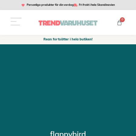
Personliga produkter för din vardag
Fri frakt i hela Skandinavien
0
Rean fortsätter i hela butiken!
flappybird