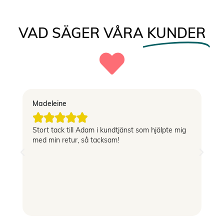
VAD SÄGER VÅRA
KUNDER
Madeleine
Vi





Stort tack till Adam i kundtjänst som hjälpte mig
Sn
med min retur, så tacksam!