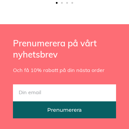
Prenumerera på vårt
nyhetsbrev
Och få 10% rabatt på din nästa order
Prenumerera