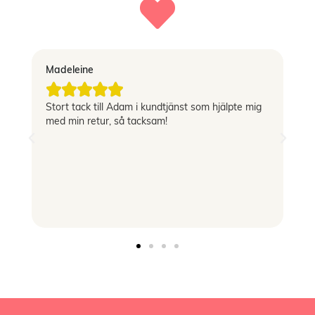
Madeleine
Vi





Stort tack till Adam i kundtjänst som hjälpte mig
Sn
med min retur, så tacksam!