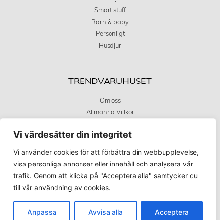
Smart stuff
Barn & baby
Personligt
Husdjur
TRENDVARUHUSET
Om oss
Allmänna Villkor
Integritetstspolicy
Vi värdesätter din integritet
Kundservice
Covid 19 uppdatering
Vi använder cookies för att förbättra din webbupplevelse,
visa personliga annonser eller innehåll och analysera vår
trafik. Genom att klicka på "Acceptera alla" samtycker du
KÖPINFORMATION
till vår användning av cookies.
Betalningsalternativ
Anpassa
Avvisa alla
Acceptera
Frakt och leverans