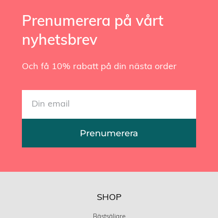
Prenumerera på vårt
nyhetsbrev
Och få 10% rabatt på din nästa order
Prenumerera
SHOP
Bästsäljare