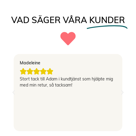
VAD SÄGER VÅRA
KUNDER
Madeleine
Vi





Stort tack till Adam i kundtjänst som hjälpte mig
Sn
med min retur, så tacksam!