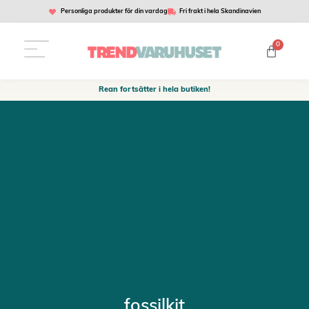
Personliga produkter för din vardag
Fri frakt i hela Skandinavien
0
Rean fortsätter i hela butiken!
fossilkit