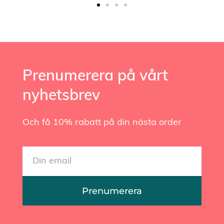
Prenumerera på vårt
nyhetsbrev
Och få 10% rabatt på din nästa order
Prenumerera