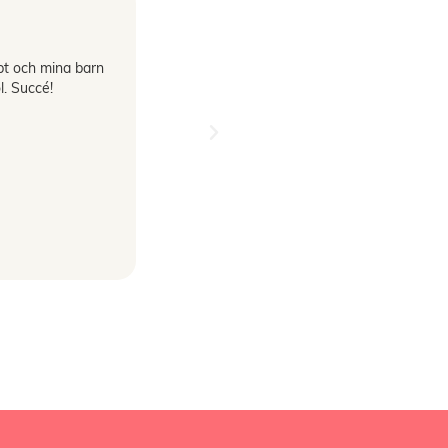
Evelina Graus





t och mina barn
Jag beställde "Games puzzle"
l. Succé!
(sällskapsspelet) har nog aldrig haft så
roligt.
Väldigt snabb leverans gjorde inte heller
saken sämre. jag kommer garanterat
handla här igen