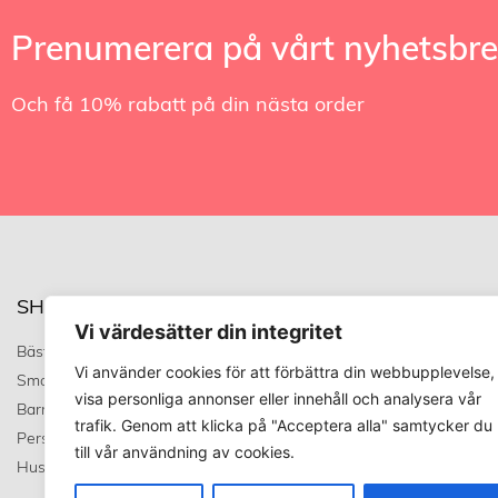
Prenumerera på vårt nyhetsbr
Och få 10% rabatt på din nästa order
SHOP
TRENDVARUHUS
Vi värdesätter din integritet
Bästsäljare
Om oss
Vi använder cookies för att förbättra din webbupplevelse,
Smart stuff
Allmänna Villkor
visa personliga annonser eller innehåll och analysera vår
Barn & baby
Integritetstspolicy
trafik. Genom att klicka på "Acceptera alla" samtycker du
Personligt
Kundservice
till vår användning av cookies.
Husdjur
Covid 19 uppdatering