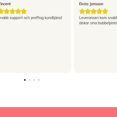
incent
Elvira Jansson










nabb support och proffsig kundtjänst
Leveransen kom snabb
älskar sina bubbelpisto