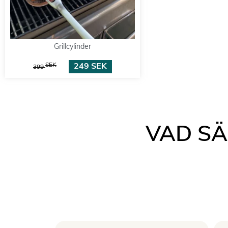
Grillcylinder
SEK
249
SEK
399
VAD S