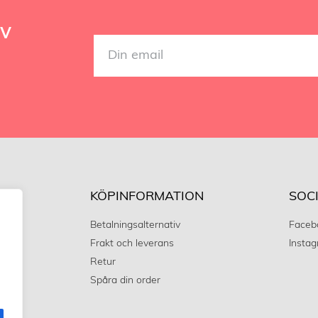
ev
ET
KÖPINFORMATION
SOC
Betalningsalternativ
Faceb
Frakt och leverans
Insta
Retur
Spåra din order