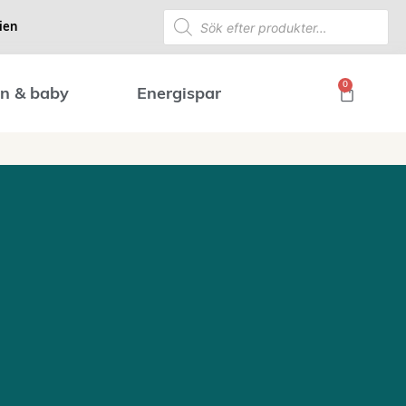
ien
0
n & baby
Energispar