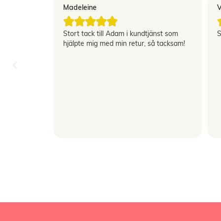
Madeleine
V





"
Stort tack till Adam i kundtjänst som
S
rig haft så
hjälpte mig med min retur, så tacksam!
 inte heller
ranterat