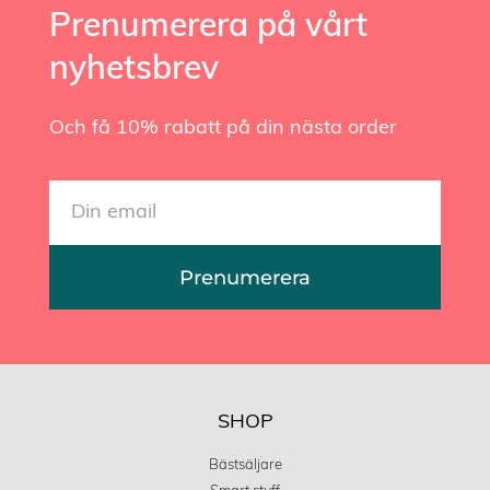
Prenumerera på vårt
nyhetsbrev
Och få 10% rabatt på din nästa order
Prenumerera
SHOP
Bästsäljare