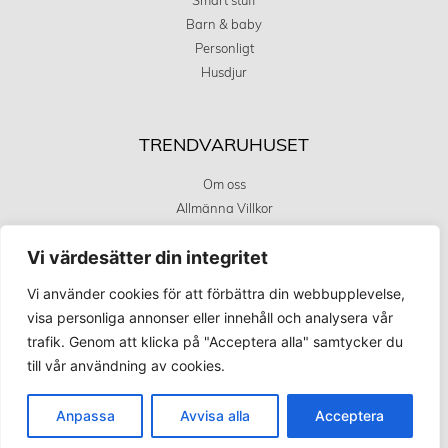
Smart stuff
Barn & baby
Personligt
Husdjur
TRENDVARUHUSET
Om oss
Allmänna Villkor
Integritetstspolicy
Vi värdesätter din integritet
Kundservice
Covid 19 uppdatering
Vi använder cookies för att förbättra din webbupplevelse,
visa personliga annonser eller innehåll och analysera vår
trafik. Genom att klicka på "Acceptera alla" samtycker du
KÖPINFORMATION
till vår användning av cookies.
Betalningsalternativ
Frakt och leverans
Anpassa
Avvisa alla
Acceptera
Retur