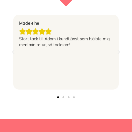
Madeleine
Vi





Stort tack till Adam i kundtjänst som hjälpte mig
Sn
med min retur, så tacksam!