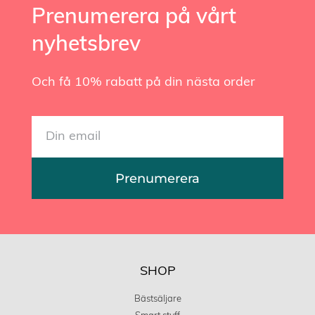
Prenumerera på vårt
nyhetsbrev
Och få 10% rabatt på din nästa order
Prenumerera
SHOP
Bästsäljare