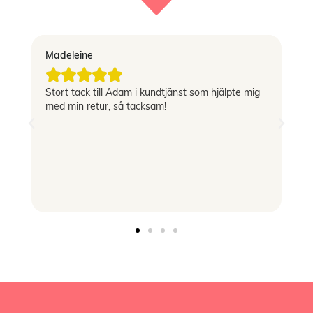
Madeleine
Vi





Stort tack till Adam i kundtjänst som hjälpte mig
Sn
med min retur, så tacksam!