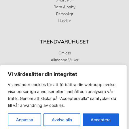
Smart stuff
Barn & baby
Personligt
Husdjur
TRENDVARUHUSET
Om oss
Allmänna Villkor
Integritetstspolicy
Vi värdesätter din integritet
Kundservice
Covid 19 uppdatering
Vi använder cookies för att förbättra din webbupplevelse,
visa personliga annonser eller innehåll och analysera vår
trafik. Genom att klicka på "Acceptera alla" samtycker du
KÖPINFORMATION
till vår användning av cookies.
Betalningsalternativ
Frakt och leverans
Anpassa
Avvisa alla
Acceptera
Retur