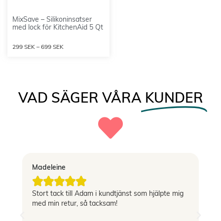
MixSave – Silikoninsatser
med lock för KitchenAid 5 Qt
299
SEK
–
699
SEK
VAD SÄGER VÅRA
KUNDER
Madeleine
Vi





Stort tack till Adam i kundtjänst som hjälpte mig
Sn
med min retur, så tacksam!