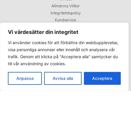
Allmänna Villkor
Integritetstspolicy
Kundservice
Covid 19 uppdatering
Vi värdesätter din integritet
Vi använder cookies för att förbättra din webbupplevelse,
KÖPINFORMATION
visa personliga annonser eller innehåll och analysera vår
trafik. Genom att klicka på "Acceptera alla" samtycker du
Betalningsalternativ
till vår användning av cookies.
Frakt och leverans
Retur
Anpassa
Avvisa alla
Acceptera
Spåra din order
SOCIALA MEDIER
Facebook
Instagram