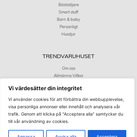
Bästsäljare
Smart stuff
Barn & baby
Personligt
Husdjur
TRENDVARUHUSET
Om oss
Allmänna Villkor
Integritetstspolicy
Vi värdesätter din integritet
Kundservice
Covid 19 uppdatering
Vi använder cookies för att förbättra din webbupplevelse,
visa personliga annonser eller innehåll och analysera vår
trafik. Genom att klicka på "Acceptera alla" samtycker du
KÖPINFORMATION
till vår användning av cookies.
Betalningsalternativ
Anpassa
Avvisa alla
Acceptera