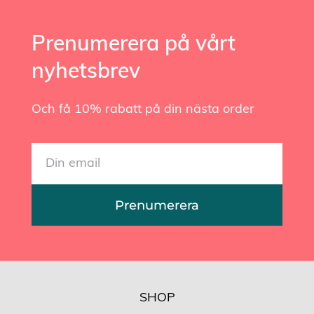
Prenumerera på vårt
nyhetsbrev
Och få 10% rabatt på din nästa order
Prenumerera
SHOP