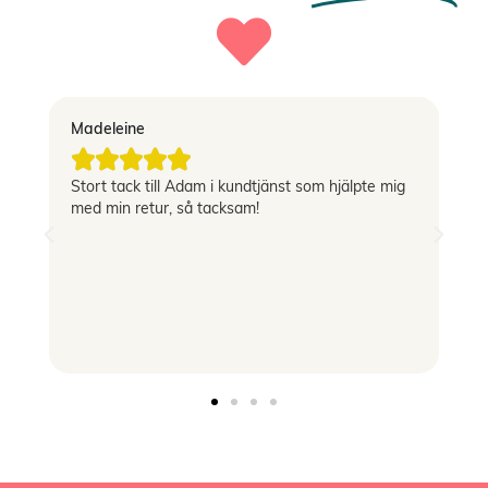
Madeleine
Vi





Stort tack till Adam i kundtjänst som hjälpte mig
Sn
med min retur, så tacksam!