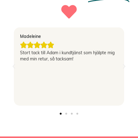
Madeleine
Vi





Stort tack till Adam i kundtjänst som hjälpte mig
Sn
med min retur, så tacksam!