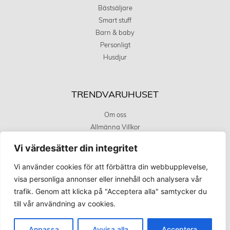
Bästsäljare
Smart stuff
Barn & baby
Personligt
Husdjur
TRENDVARUHUSET
Om oss
Allmänna Villkor
Integritetstspolicy
Vi värdesätter din integritet
Kundservice
Covid 19 uppdatering
Vi använder cookies för att förbättra din webbupplevelse,
visa personliga annonser eller innehåll och analysera vår
trafik. Genom att klicka på "Acceptera alla" samtycker du
KÖPINFORMATION
till vår användning av cookies.
Betalningsalternativ
Anpassa
Avvisa alla
Acceptera