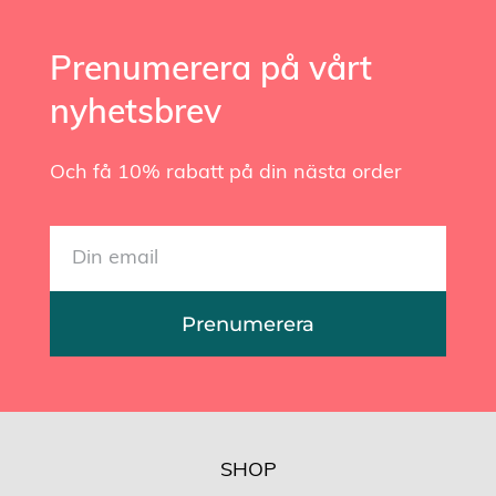
Prenumerera på vårt
nyhetsbrev
Och få 10% rabatt på din nästa order
Prenumerera
SHOP