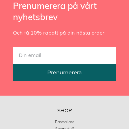
Prenumerera på vårt
nyhetsbrev
Och få 10% rabatt på din nästa order
Prenumerera
SHOP
Bästsäljare