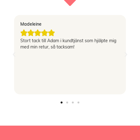
Madeleine
Vi





Stort tack till Adam i kundtjänst som hjälpte mig
Sn
med min retur, så tacksam!