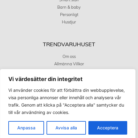
Smart stuff
Barn & baby
Personligt
Husdjur
TRENDVARUHUSET
Om oss
Allmänna Villkor
Integritetstspolicy
Vi värdesätter din integritet
Kundservice
Covid 19 uppdatering
Vi använder cookies för att förbättra din webbupplevelse,
visa personliga annonser eller innehåll och analysera vår
trafik. Genom att klicka på "Acceptera alla" samtycker du
KÖPINFORMATION
till vår användning av cookies.
Betalningsalternativ
Frakt och leverans
Anpassa
Avvisa alla
Acceptera
Retur