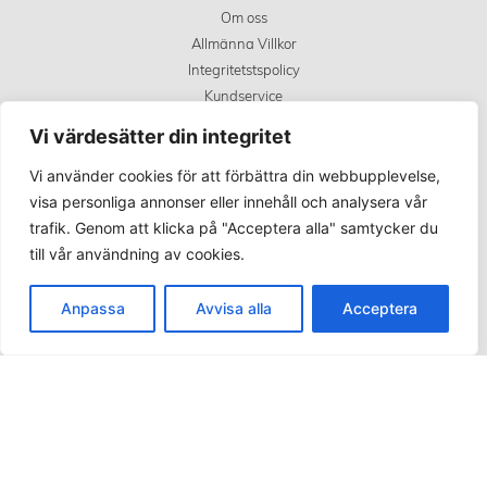
Om oss
Allmänna Villkor
Integritetstspolicy
Kundservice
Covid 19 uppdatering
Vi värdesätter din integritet
Vi använder cookies för att förbättra din webbupplevelse,
KÖPINFORMATION
visa personliga annonser eller innehåll och analysera vår
trafik. Genom att klicka på "Acceptera alla" samtycker du
Betalningsalternativ
till vår användning av cookies.
Frakt och leverans
Retur
Anpassa
Avvisa alla
Acceptera
Spåra din order
SOCIALA MEDIER
Facebook
Instagram