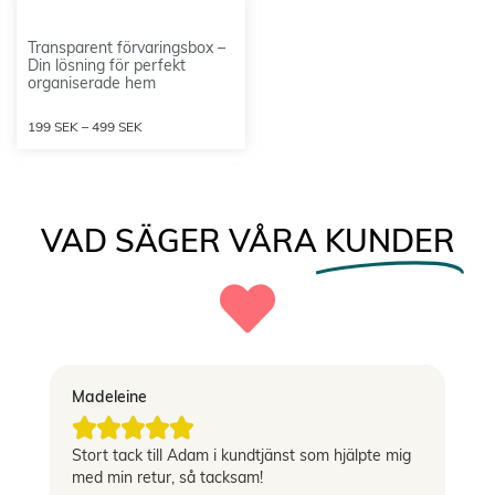
Transparent förvaringsbox –
Din lösning för perfekt
organiserade hem
199
SEK
–
499
SEK
VAD SÄGER VÅRA
KUNDER
Madeleine
Vi





Stort tack till Adam i kundtjänst som hjälpte mig
Sn
med min retur, så tacksam!