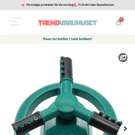
Personliga produkter för din vardag
Fri frakt i hela Skandinavien
0
Rean fortsätter i hela butiken!