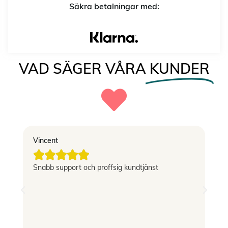
Säkra betalningar med:
VAD SÄGER VÅRA
KUNDER
Vincent
El





g
Snabb support och proffsig kundtjänst
Le
si