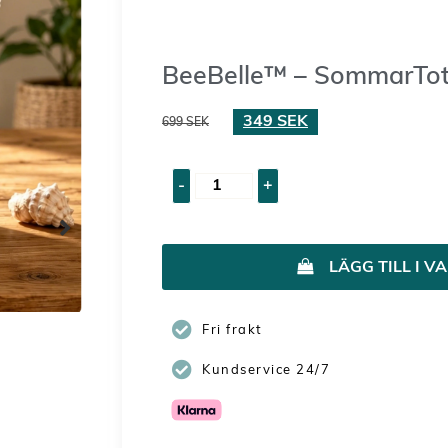
BeeBelle™ – SommarTo
349
SEK
699
SEK
-
+
LÄGG TILL I 
Fri frakt
Kundservice 24/7