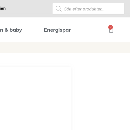
ien
0
n & baby
Energispar