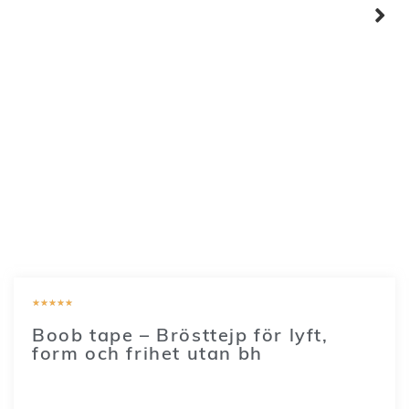
★
★
★
★
★
Boob tape – Brösttejp för lyft,
form och frihet utan bh
149
SEK
–
249
SEK