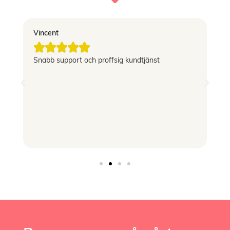
Vincent
El





g
Snabb support och proffsig kundtjänst
Le
si