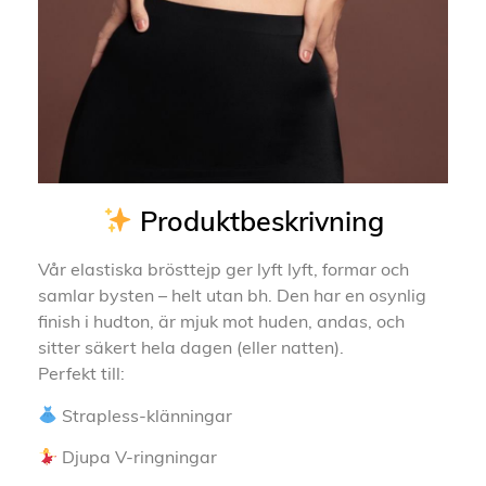
Produktbeskrivning
Vår elastiska brösttejp ger lyft lyft, formar och
samlar bysten – helt utan bh. Den har en osynlig
finish i hudton, är mjuk mot huden, andas, och
sitter säkert hela dagen (eller natten).
Perfekt till:
Strapless-klänningar
Djupa V-ringningar