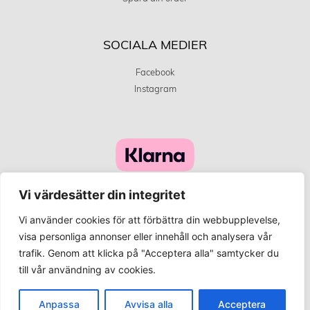
SOCIALA MEDIER
Facebook
Instagram
Vi värdesätter din integritet
Vi använder cookies för att förbättra din webbupplevelse,
visa personliga annonser eller innehåll och analysera vår
trafik. Genom att klicka på "Acceptera alla" samtycker du
©
Innehållet på denna webbplats är upphovsrättsskyddat och
till vår användning av cookies.
Vårt affärskoncept går ut på att erbjuda attraktiva produkter och bra
kvalitet till bästa pris på ett hållbart sätt.
Anpassa
Avvisa alla
Acceptera