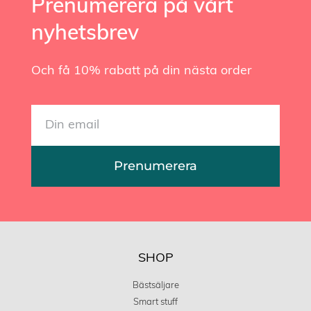
Prenumerera på vårt
nyhetsbrev
Och få 10% rabatt på din nästa order
Prenumerera
SHOP
Bästsäljare
Smart stuff