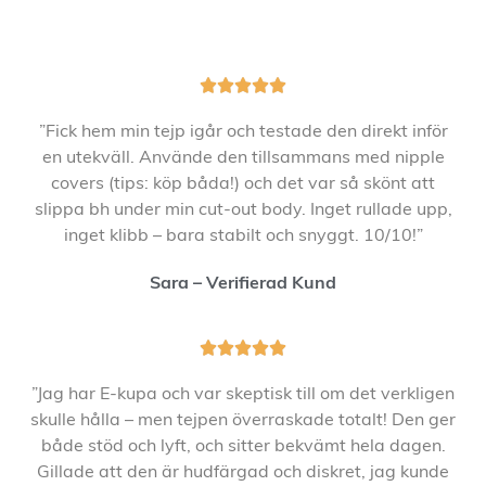





”Fick hem min tejp igår och testade den direkt inför
en utekväll. Använde den tillsammans med nipple
covers (tips: köp båda!) och det var så skönt att
slippa bh under min cut-out body. Inget rullade upp,
inget klibb – bara stabilt och snyggt. 10/10!”
Sara – Verifierad Kund





”Jag har E-kupa och var skeptisk till om det verkligen
skulle hålla – men tejpen överraskade totalt! Den ger
både stöd och lyft, och sitter bekvämt hela dagen.
Gillade att den är hudfärgad och diskret, jag kunde