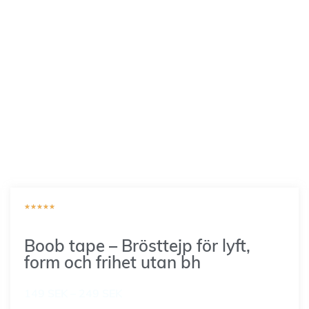
★
★
★
★
★
Boob tape – Brösttejp för lyft,
form och frihet utan bh
149
SEK
–
249
SEK