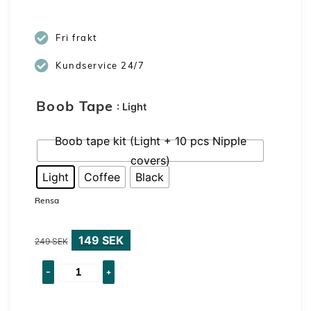
Fri frakt
Kundservice 24/7
: Light
Boob Tape
Boob tape kit (Light + 10 pcs Nipple
covers)
Light
Coffee
Black
Rensa
149
SEK
249
SEK
-
+