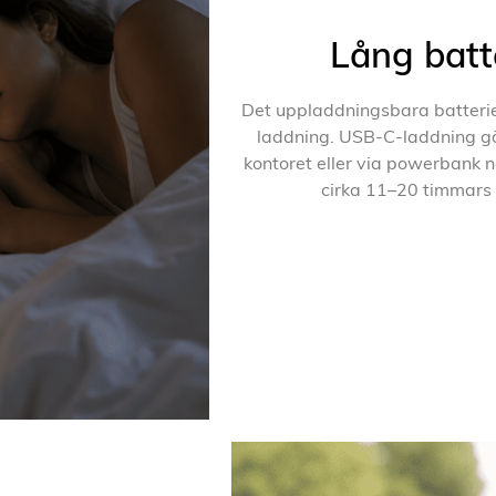
Lång batte
Det uppladdningsbara batteriet
laddning. USB-C-laddning gö
kontoret eller via powerbank nä
cirka 11–20 timmars