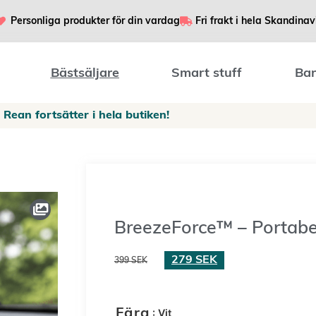
Personliga produkter för din vardag
Fri frakt i hela Skandinav
Bästsäljare
Smart stuff
Bar
Rean fortsätter i hela butiken!
BreezeForce™ – Portabe
279
SEK
399
SEK
: Vit
Färg