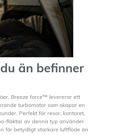
 du än befinner
er. Breeze force™ levererar ett
terande turbomotor som skapar en
under. Perfekt för resor, kontoret,
urbo-fläktar av denna typ använder
 för betydligt starkare luftflöde än