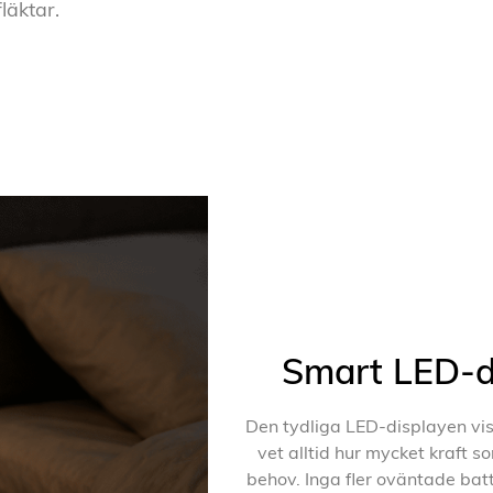
läktar.
Smart LED-di
Den tydliga LED-displayen visa
vet alltid hur mycket kraft so
behov. Inga fler oväntade bat