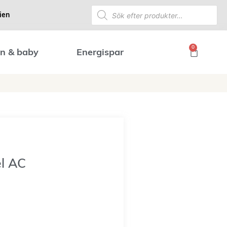
ien
0
n & baby
Energispar
l AC