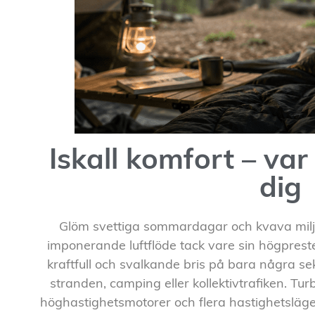
Iskall komfort – var
dig
Glöm svettiga sommardagar och kvava miljö
imponerande luftflöde tack vare sin högpres
kraftfull och svalkande bris på bara några sek
stranden, camping eller kollektivtrafiken. T
höghastighetsmotorer och flera hastighetslägen