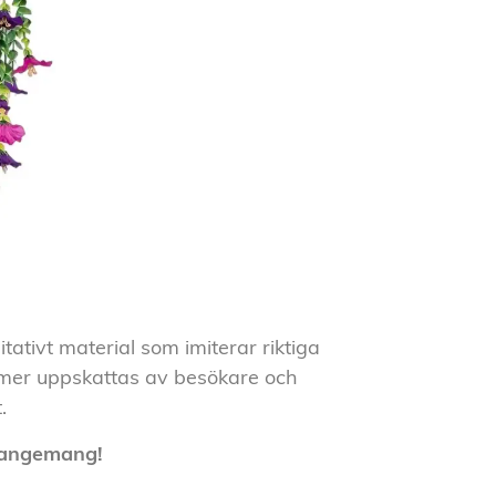
itativt material som imiterar riktiga
mmer uppskattas av besökare
och
.
rangemang!