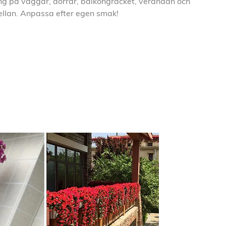
g på väggar, dörrar, balkongräcket, verandan och
ellan. Anpassa efter egen smak!