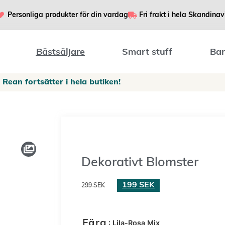
Personliga produkter för din vardag
Fri frakt i hela Skandinav
Bästsäljare
Smart stuff
Bar
Rean fortsätter i hela butiken!
Dekorativt Blomster
199
SEK
299
SEK
: Lila-Rosa Mix
Färg