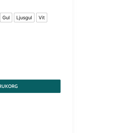
Gul
Ljusgul
Vit
VARUKORG