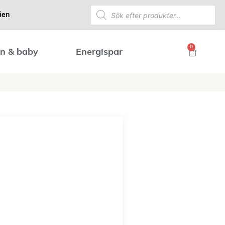
ien
0
n & baby
Energispar