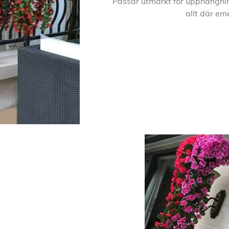
Passar utmärkt för upphängnin
allt där em