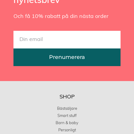
nyhetsbrev
Och få 10% rabatt på din nästa order
Prenumerera
SHOP
Bästsäljare
Smart stuff
Barn & baby
Personligt