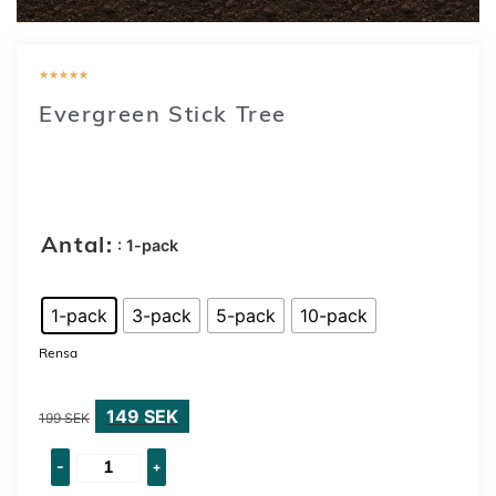
★
★
★
★
★
Evergreen Stick Tree
149
SEK
–
849
SEK
: 1-pack
Antal:
1-pack
3-pack
5-pack
10-pack
Rensa
149
SEK
199
SEK
-
+