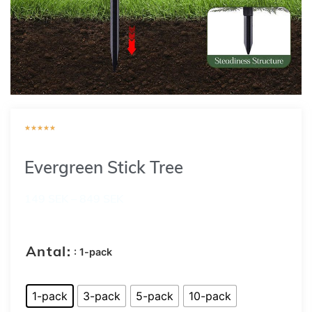
★
★
★
★
★
Evergreen Stick Tree
149
SEK
–
849
SEK
: 1-pack
Antal:
1-pack
3-pack
5-pack
10-pack