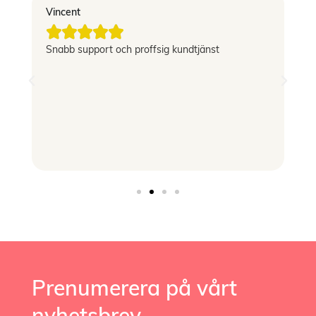
Vincent
El





g
Snabb support och proffsig kundtjänst
Le
si
Prenumerera på vårt