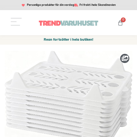
Personliga produkter för din vardag
Fri frakt i hela Skandinavien
0
Rean fortsätter i hela butiken!