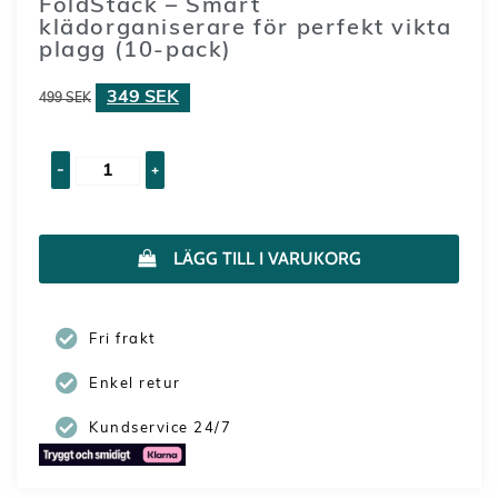
FoldStack – Smart
klädorganiserare för perfekt vikta
plagg (10-pack)
349
SEK
499
SEK
-
+
LÄGG TILL I VARUKORG
Fri frakt
Enkel retur
Kundservice 24/7