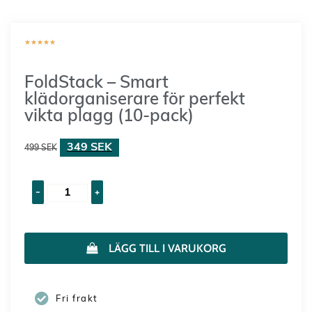
★
★
★
★
★
FoldStack – Smart
klädorganiserare för perfekt
vikta plagg (10-pack)
349
SEK
499
SEK
-
+
LÄGG TILL I VARUKORG
Fri frakt