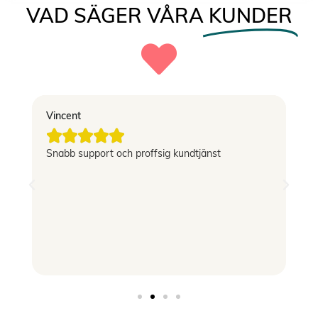
VAD SÄGER VÅRA
KUNDER
Vincent
El





g
Snabb support och proffsig kundtjänst
Le
si