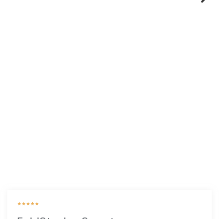
★
★
★
★
★