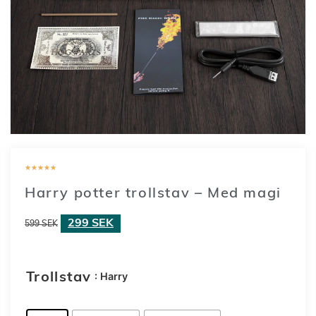
★
★
★
★
★
Harry potter trollstav – Med magi
299
SEK
599
SEK
: Harry
Trollstav