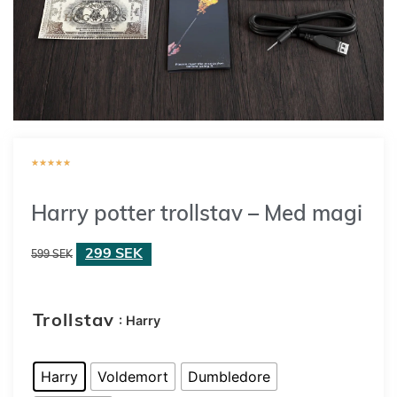
★
★
★
★
★
Harry potter trollstav – Med magi
299
SEK
599
SEK
: Harry
Trollstav
Harry
Voldemort
Dumbledore