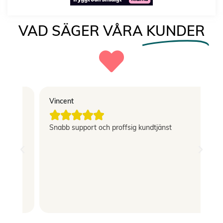
VAD SÄGER VÅRA
KUNDER
Vincent
El





g
Snabb support och proffsig kundtjänst
Le
si