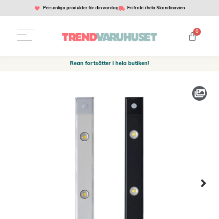
Personliga produkter för din vardag
Fri frakt i hela Skandinavien
0
Rean fortsätter i hela butiken!