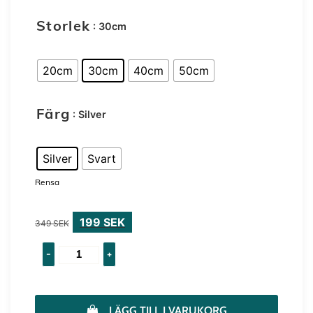
: 30cm
Storlek
20cm
30cm
40cm
50cm
: Silver
Färg
Silver
Svart
Rensa
199
SEK
349
SEK
-
+
LÄGG TILL I VARUKORG