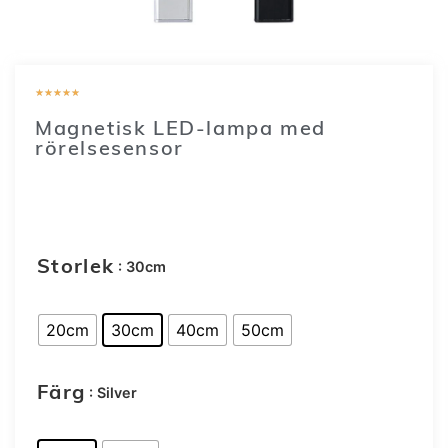
★
★
★
★
★
Magnetisk LED-lampa med
rörelsesensor
149
SEK
–
299
SEK
: 30cm
Storlek
20cm
30cm
40cm
50cm
: Silver
Färg