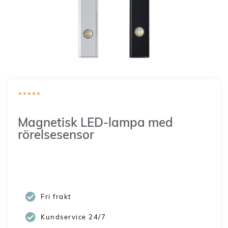
★
★
★
★
★
Magnetisk LED-lampa med
rörelsesensor
149
SEK
–
299
SEK
Fri frakt
Kundservice 24/7