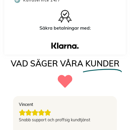
Kundservice 24/7
Säkra betalningar med:
VAD SÄGER VÅRA
KUNDER
Vincent
El





g
Snabb support och proffsig kundtjänst
Le
si