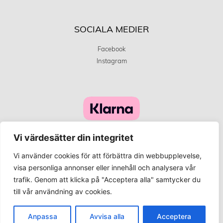
SOCIALA MEDIER
Facebook
Instagram
Vi värdesätter din integritet
Vi använder cookies för att förbättra din webbupplevelse,
visa personliga annonser eller innehåll och analysera vår
trafik. Genom att klicka på "Acceptera alla" samtycker du
©
Innehållet på denna webbplats är upphovsrättsskyddat och
till vår användning av cookies.
Vårt affärskoncept går ut på att erbjuda attraktiva produkter och bra
kvalitet till bästa pris på ett hållbart sätt.
Anpassa
Avvisa alla
Acceptera