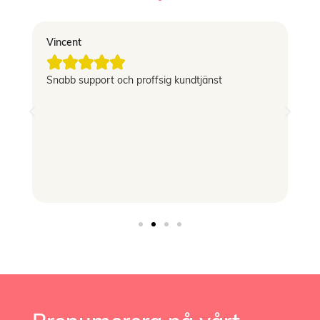
Vincent
El





g
Snabb support och proffsig kundtjänst
Le
si