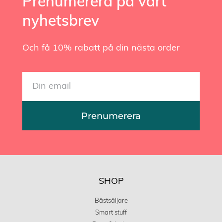
Prenumerera på vårt
nyhetsbrev
Och få 10% rabatt på din nästa order
Prenumerera
SHOP
Bästsäljare
Smart stuff