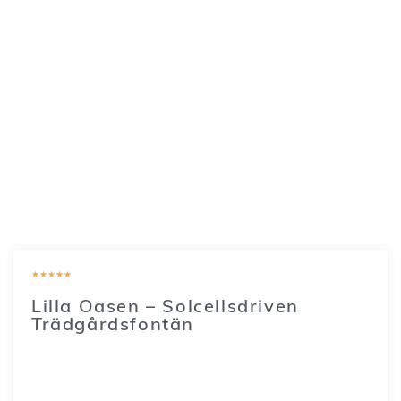
★
★
★
★
★
Lilla Oasen – Solcellsdriven
Trädgårdsfontän
349
SEK
–
599
SEK