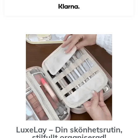
LuxeLay – Din skönhetsrutin,