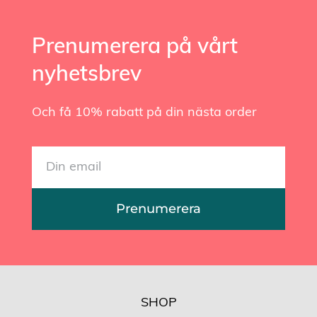
Prenumerera på vårt
nyhetsbrev
Och få 10% rabatt på din nästa order
Prenumerera
SHOP