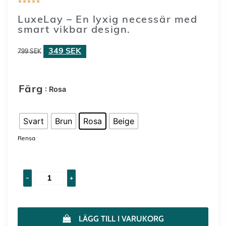
★
★
★
★
★
LuxeLay – En lyxig necessär med
smart vikbar design.
349
SEK
799
SEK
: Rosa
Färg
Svart
Brun
Rosa
Beige
Rensa
-
+
LÄGG TILL I VARUKORG