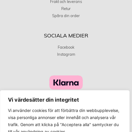
Frakt och leverans
Retur
Spåra din order
SOCIALA MEDIER
Facebook
Instagram
Vi värdesätter din integritet
Vi använder cookies för att förbättra din webbupplevelse,
visa personliga annonser eller innehåll och analysera vår
trafik. Genom att klicka på "Acceptera alla" samtycker du
©
Innehållet på denna webbplats är upphovsrättsskyddat och
till vår användning av cookies.