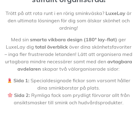
stilfullt organiserad!
Trött på att rota runt i en rörig sminkväska?
LuxeLay
är
den ultimata lösningen för dig som älskar skönhet och
ordning!
Med sin
smarta vikbara design (180° lay-flat)
ger
LuxeLay dig
total överblick
över dina skönhetsfavoriter
– inga fler frustrerade letanden! Lätt att organisera med
urtagbara mindre necessärer samt med den
avtagbara
avdelaren
skapar två välorganiserade sidor:
Sida 1:
Specialdesignade fickor som varsamt håller
dina sminkborstar på plats.
Sida 2:
Rymliga fack som prydligt förvarar allt från
ansiktsmasker till smink och hudvårdsprodukter.