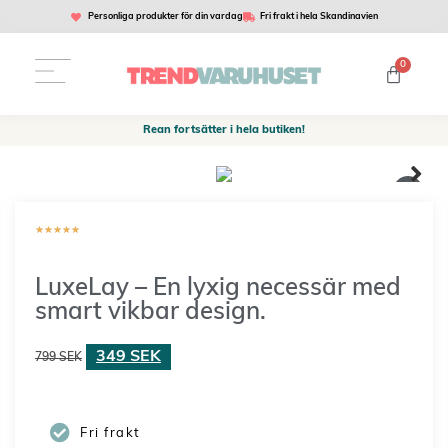
Personliga produkter för din vardag
Fri frakt i hela Skandinavien
0
Rean fortsätter i hela butiken!
★
★
★
★
★
LuxeLay – En lyxig necessär med
smart vikbar design.
349
SEK
799
SEK
Fri frakt