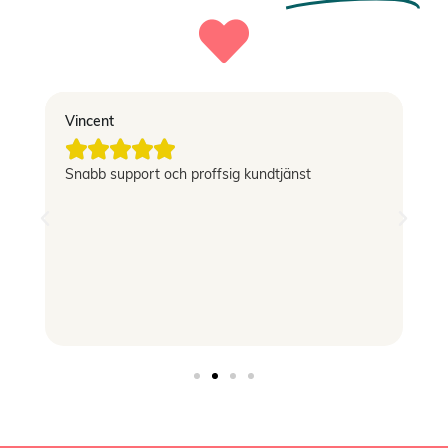
Vincent
El





g
Snabb support och proffsig kundtjänst
Le
si