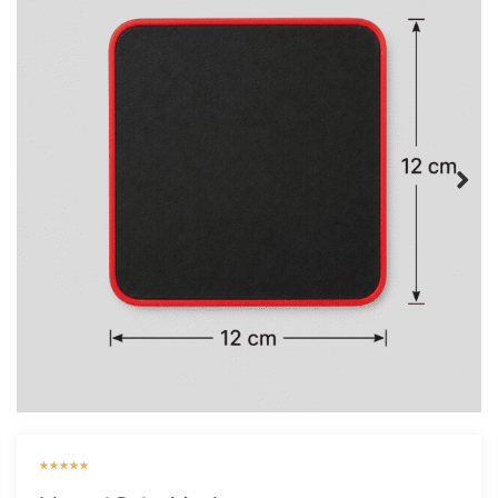
★
★
★
★
★