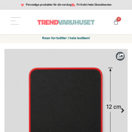
Personliga produkter för din vardag
Fri frakt i hela Skandinavien
0
Rean fortsätter i hela butiken!