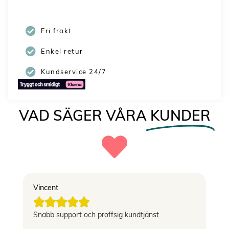
Fri frakt
Enkel retur
Kundservice 24/7
VAD SÄGER VÅRA
KUNDER
Vincent
El





g
Snabb support och proffsig kundtjänst
Le
si