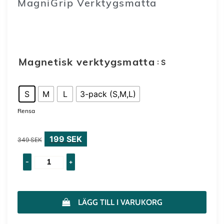
MagniGrip Verktygsmatta
199
SEK
–
799
SEK
: S
Magnetisk verktygsmatta
S
M
L
3-pack (S,M,L)
Rensa
199
SEK
349
SEK
-
+
LÄGG TILL I VARUKORG