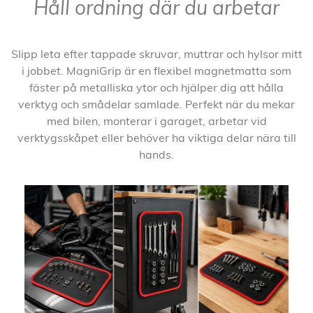
Håll ordning där du arbetar
Slipp leta efter tappade skruvar, muttrar och hylsor mitt
i jobbet. MagniGrip är en flexibel magnetmatta som
fäster på metalliska ytor och hjälper dig att hålla
verktyg och smådelar samlade. Perfekt när du mekar
med bilen, monterar i garaget, arbetar vid
verktygsskåpet eller behöver ha viktiga delar nära till
hands.