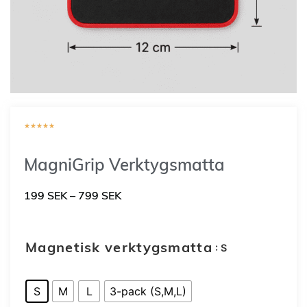
★
★
★
★
★
MagniGrip Verktygsmatta
199
SEK
–
799
SEK
: S
Magnetisk verktygsmatta
S
M
L
3-pack (S,M,L)