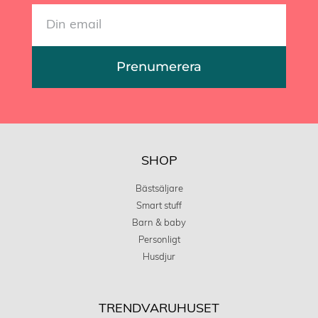
Prenumerera
SHOP
Bästsäljare
Smart stuff
Barn & baby
Personligt
Husdjur
TRENDVARUHUSET