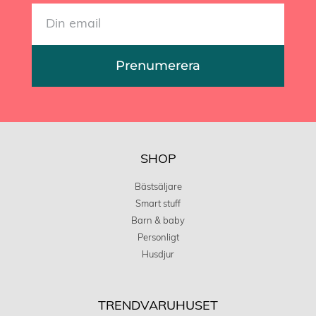
Prenumerera
SHOP
Bästsäljare
Smart stuff
Barn & baby
Personligt
Husdjur
TRENDVARUHUSET