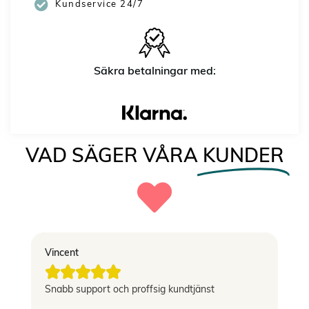
Kundservice 24/7
Säkra betalningar med:
VAD SÄGER VÅRA
KUNDER
Vincent
El





g
Snabb support och proffsig kundtjänst
Le
si