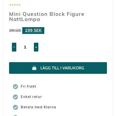
★
★
★
★
★
Mini Question Block Figure
NattLampa
199
SEK
399
SEK
-
+
LÄGG TILL I VARUKORG
Fri frakt
Enkel retur
Betala med Klarna