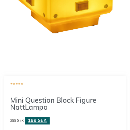
★
★
★
★
★
Mini Question Block Figure
NattLampa
199
SEK
399
SEK