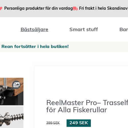
Personliga produkter för din vardag
Fri frakt i hela Skandinav
Bästsäljare
Smart stuff
Bar
Rean fortsätter i hela butiken!
ReelMaster Pro– Trasself
för Alla Fiskerullar
249
SEK
399
SEK