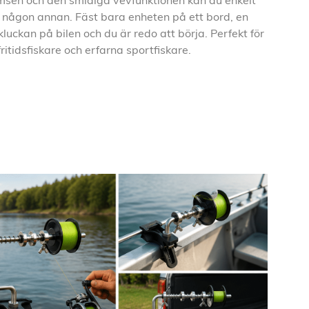
msen och den smidiga vevfunktionen kan du enkelt
n någon annan. Fäst bara enheten på ett bord, en
luckan på bilen och du är redo att börja. Perfekt för
ritidsfiskare och erfarna sportfiskare.