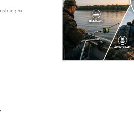
rustningen
r