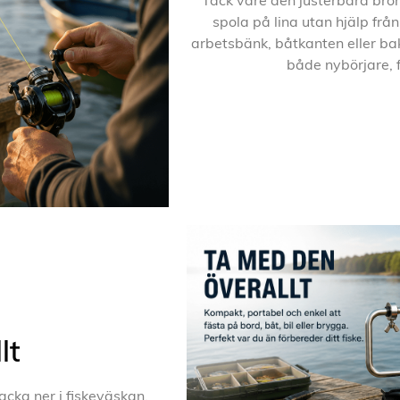
Tack vare den justerbara bro
spola på lina utan hjälp frå
arbetsbänk, båtkanten eller bak
både nybörjare, f
lt
cka ner i fiskeväskan.