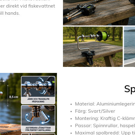
r direkt vid fiskevattnet
ill hands.
Sp
Material: Aluminiumlegeri
Färg: Svart/Silver
Montering: Kraftig C-klä
Passar: Spinnrullar, haspel
Maximal spolbredd: Upp til