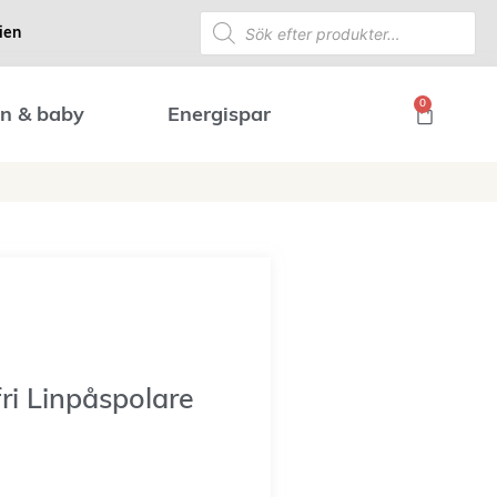
ien
0
n & baby
Energispar
ri Linpåspolare