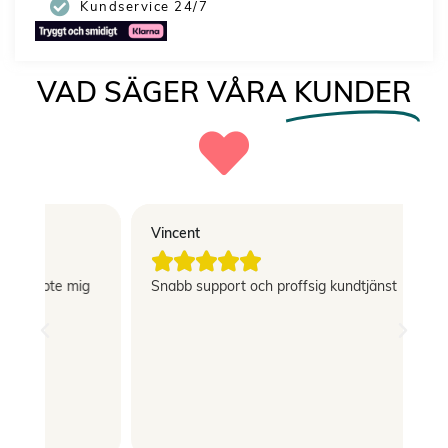
Kundservice 24/7
VAD SÄGER VÅRA
KUNDER
Vincent
El





g
Snabb support och proffsig kundtjänst
Le
si