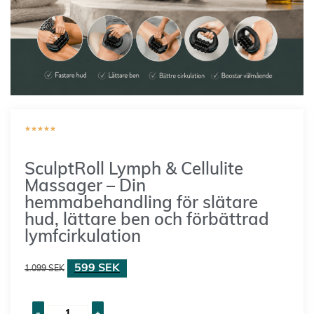
★
★
★
★
★
SculptRoll Lymph & Cellulite
Massager – Din
hemmabehandling för slätare
hud, lättare ben och förbättrad
lymfcirkulation
599
SEK
1.099
SEK
-
+