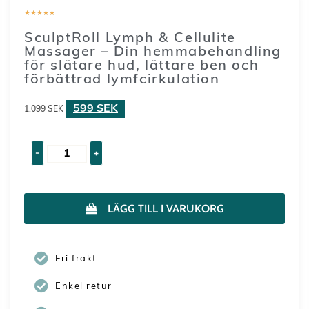
★
★
★
★
★
SculptRoll Lymph & Cellulite
Massager – Din hemmabehandling
för slätare hud, lättare ben och
förbättrad lymfcirkulation
599
SEK
1.099
SEK
-
+
LÄGG TILL I VARUKORG
Fri frakt
Enkel retur