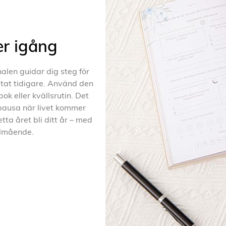
er igång
alen guidar dig steg för
estat tidigare. Använd den
k eller kvällsrutin. Det
 pausa när livet kommer
tta året bli ditt år – med
älmående.