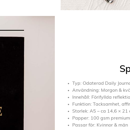
Sp
Typ: Odaterad Daily Journa
Användning: Morgon & kväll 
Innehåll: Förifyllda reflekt
Funktion: Tacksamhet, affirm
Storlek: A5 – ca 14,6 × 21
Papper: 100 gsm premium,
Passar för: Kvinnor & män