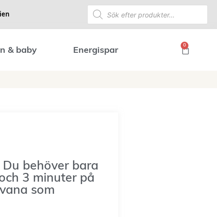
ien
0
n & baby
Energispar
– Du behöver bara
och 3 minuter på
n vana som