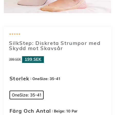
★
★
★
★
★
SilkStep: Diskreta Strumpor med
Skydd mot Skavsår
199
SEK
399
SEK
: OneSize: 35-41
Storlek
OneSize: 35-41
: Beige: 10 Par
Färg Och Antal