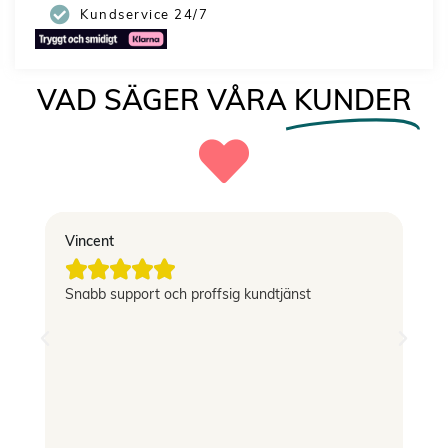
Kundservice 24/7
VAD SÄGER VÅRA
KUNDER
Vincent
El





g
Snabb support och proffsig kundtjänst
Le
si