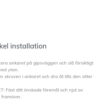
el installation
ra ankaret på gipsväggen och slå försiktigt
 med ytan.
skruven i ankaret och dra åt tills den sitter
: Fäst ditt önskade föremål och njut av
r framöver.