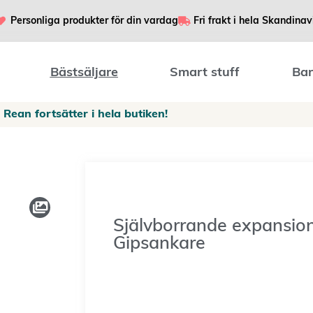
Personliga produkter för din vardag
Fri frakt i hela Skandinav
Bästsäljare
Smart stuff
Bar
Rean fortsätter i hela butiken!
Självborrande expansio
Gipsankare
299
SEK
–
499
SEK