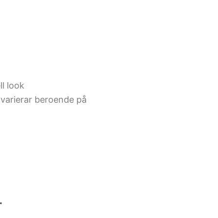
ll look
 (varierar beroende på
r