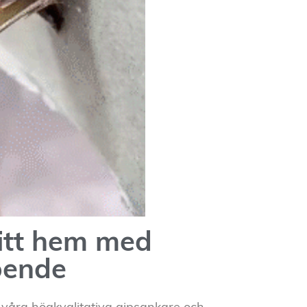
ditt hem med
oende