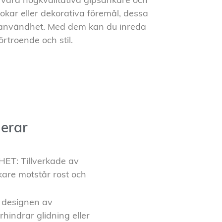
 våra högkvalitativa gipsankare och
rokar eller dekorativa föremål, dessa
ättanvändhet. Med dem kan du inreda
örtroende och stil.
erar
: Tillverkade av
kare motstår rost och
 designen av
hindrar glidning eller