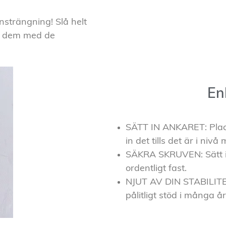
nsträngning! Slå helt
ra dem med de
Enk
SÄTT IN ANKARET: Place
in det tills det är i nivå
SÄKRA SKRUVEN: Sätt in 
ordentligt fast.
NJUT AV DIN STABILITET
pålitligt stöd i många å