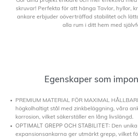
Gör dina projekt enklare och mer effektiva med
skruvar! Perfekta för att hänga Tavlor, hyllor, k
ankare erbjuder oöverträffad stabilitet och l
alla rum i ditt hem med självf
Egenskaper som impon
PREMIUM MATERIAL FÖR MAXIMAL HÅLLBARHET
högkolhaltigt stål med zinkbeläggning, våra an
korrosion, vilket säkerställer en lång livslängd.
OPTIMALT GREPP OCH STABILITET:
Den unika
expansionsankarna ger utmärkt grepp, vilket för