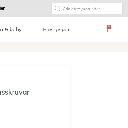
ien
0
n & baby
Energispar
nsskruvar