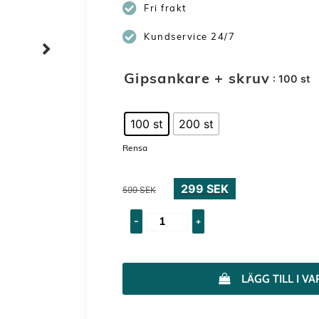
Fri frakt
Kundservice 24/7
: 100 st
Gipsankare + skruv
100 st
200 st
Rensa
299
SEK
599
SEK
-
+
LÄGG TILL I 