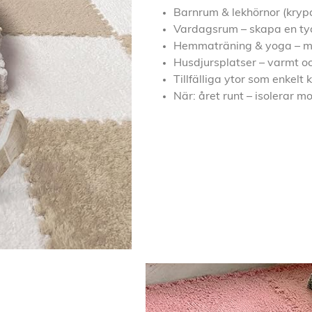
Barnrum & lekhörnor (krypa
Vardagsrum – skapa en tyd
Hemmaträning & yoga – mj
Husdjursplatser – varmt 
Tillfälliga ytor som enkelt
När: året runt – isolerar m