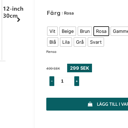
: Rosa
Färg
Vit
Beige
Brun
Rosa
Gamme
Blå
Lila
Grå
Svart
Rensa
299
SEK
499
SEK
-
+
LÄGG TILL I 