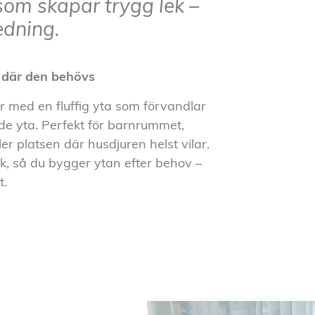
som skapar trygg lek –
edning.
 där den behövs
or med en fluffig yta som förvandlar
nde yta. Perfekt för barnrummet,
platsen där husdjuren helst vilar.
ck, så du bygger ytan efter behov –
t.