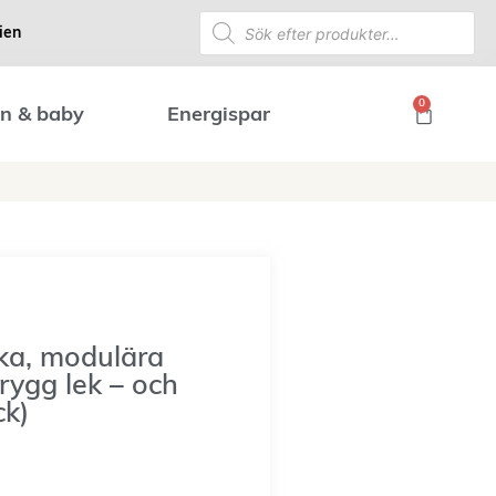
ien
0
n & baby
Energispar
uka, modulära
rygg lek – och
ck)