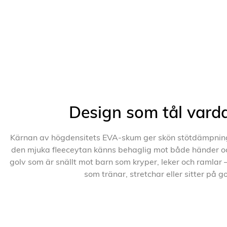
Design som tål vard
Kärnan av högdensitets EVA-skum ger skön stötdämpnin
den mjuka fleeceytan känns behaglig mot både händer och
golv som är snällt mot barn som kryper, leker och ramlar –
som tränar, stretchar eller sitter på go