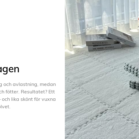
agen
g och avlastning, medan
 fötter. Resultatet? Ett
 och lika skönt för vuxna
lvet.