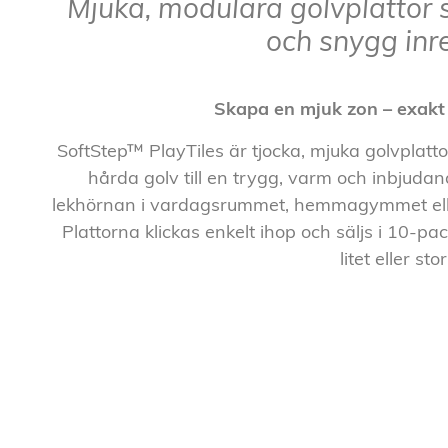
Mjuka, modulära golvplattor 
och snygg inr
Skapa en mjuk zon – exakt
SoftStep™ PlayTiles är tjocka, mjuka golvplatt
hårda golv till en trygg, varm och inbjuda
lekhörnan i vardagsrummet, hemmagymmet eller 
Plattorna klickas enkelt ihop och säljs i 10-pa
litet eller stor