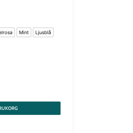
lrosa
Mint
Ljusblå
VARUKORG