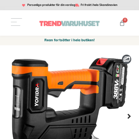
Personliga produkter för din vardag
Fri frakt i hela Skandinavien
0
Rean fortsätter i hela butiken!