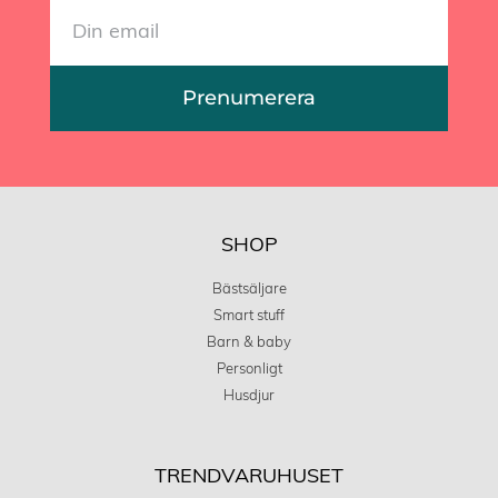
Prenumerera
SHOP
Bästsäljare
Smart stuff
Barn & baby
Personligt
Husdjur
TRENDVARUHUSET