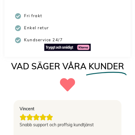
Fri frakt
Enkel retur
Kundservice 24/7
VAD SÄGER VÅRA
KUNDER
Vincent
El





g
Snabb support och proffsig kundtjänst
Le
si