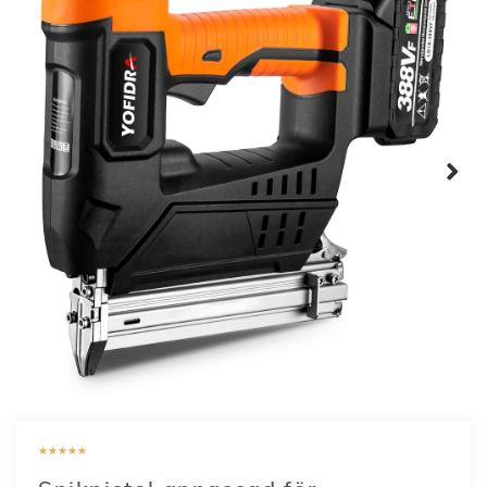
★
★
★
★
★