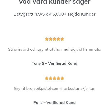
Vad våra kunder säger
Betygsatt 4.9/5 av 5,000+ Nöjda Kunder





Så prisvärd och grymt att ha med sig vid hemmafix
Tony S – Verifierad Kund





Grymt bra spikpistol som inte kostar skjortan
Palle – Verifierad Kund