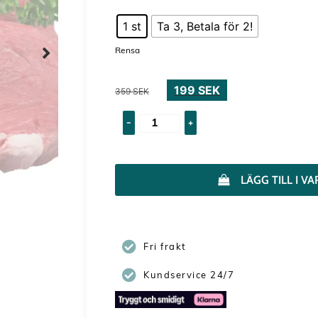
1 st
Ta 3, Betala för 2!
Rensa
199
SEK
359
SEK
-
+
LÄGG TILL I 
Fri frakt
Kundservice 24/7