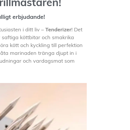
Grillmästaren!
lligt erbjudande!
siasten i ditt liv –
Tenderizer
! Det
 saftiga köttbitar och smakrika
ra kött och kyckling till perfektion
åta marinaden tränga djupt in i
gsbjudningar och vardagsmat som