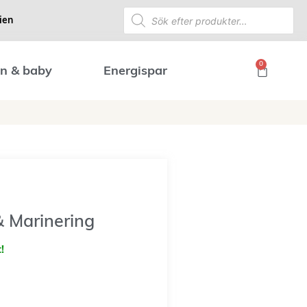
ien
0
n & baby
Energispar
& Marinering
!