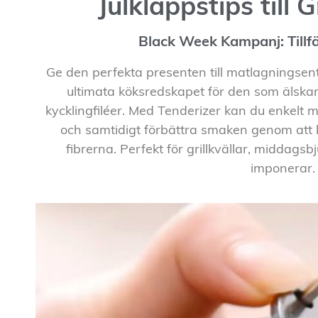
Julklappstips till 
Black Week Kampanj: Tillfä
Ge den perfekta presenten till matlagningsentu
ultimata köksredskapet för den som älskar
kycklingfiléer. Med Tenderizer kan du enkelt mö
och samtidigt förbättra smaken genom att l
fibrerna. Perfekt för grillkvällar, midda
imponerar.