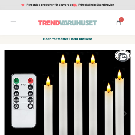
Personliga produkter för din vardag
Fri frakt i hela Skandinavien
0
Rean fortsätter i hela butiken!