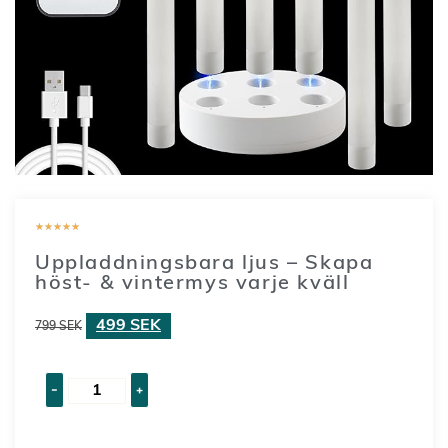
★
★
★
★
★
Uppladdningsbara ljus – Skapa
höst- & vintermys varje kväll
499
SEK
799
SEK
-
+