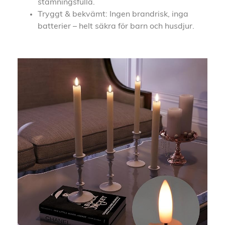
stämningsfulla.
Tryggt & bekvämt: Ingen brandrisk, inga
batterier – helt säkra för barn och husdjur.