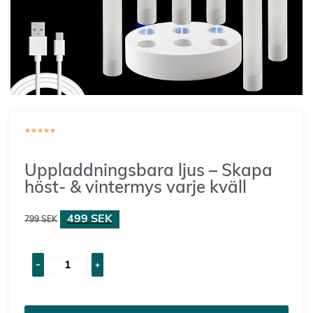
★
★
★
★
★
Uppladdningsbara ljus – Skapa
höst- & vintermys varje kväll
499
SEK
799
SEK
-
+