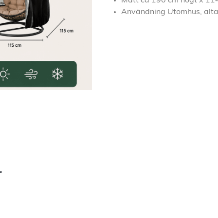
Mått ca 190 cm högt x 114
Användning Utomhus, altan
r