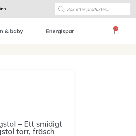
ien
0
n & baby
Energispar
stol – Ett smidigt
tol torr, fräsch