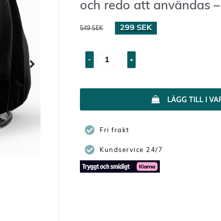
och redo att användas – 
299
SEK
549
SEK
-
+
LÄGG TILL I 
Fri frakt
Kundservice 24/7