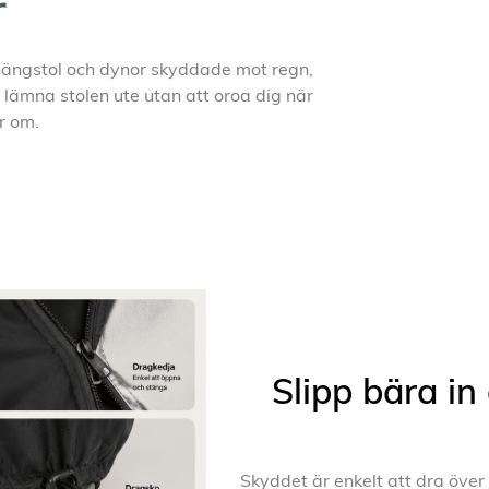
r
 hängstol och dynor skyddade mot regn,
 lämna stolen ute utan att oroa dig när
r om.
Slipp bära in
Skyddet är enkelt att dra öve