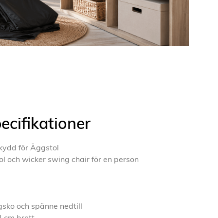
ecifikationer
kydd för Äggstol
ol och wicker swing chair för en person
sko och spänne nedtill