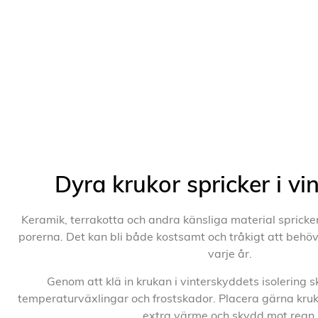
Dyra krukor spricker i vi
Keramik, terrakotta och andra känsliga material spricker 
porerna. Det kan bli både kostsamt och tråkigt att behöv
varje år.
Genom att klä in krukan i vinterskyddets isolering
temperaturväxlingar och frostskador. Placera gärna kru
extra värme och skydd mot regn.