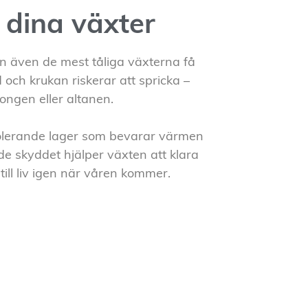
v dina växter
kan även de mest tåliga växterna få
d och krukan riskerar att spricka –
ongen eller altanen.
solerande lager som bevarar värmen
e skyddet hjälper växten att klara
ill liv igen när våren kommer.