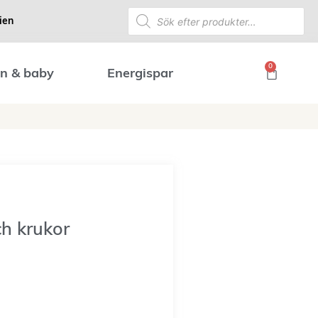
ien
0
n & baby
Energispar
ch krukor