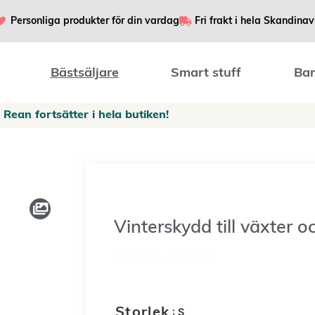
Personliga produkter för din vardag
Fri frakt i hela Skandinav
Bästsäljare
Smart stuff
Bar
Rean fortsätter i hela butiken!
Vinterskydd till växter o
149
SEK
–
249
SEK
: S
Storlek