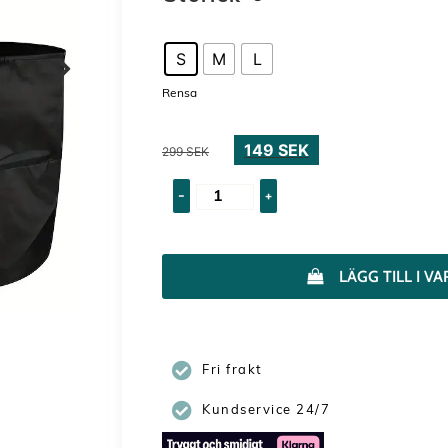
S
M
L
Rensa
149
SEK
299
SEK
-
+
LÄGG TILL I 
Fri frakt
Kundservice 24/7