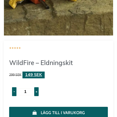
★
★
★
★
★
WildFire – Eldningskit
149
SEK
299
SEK
-
+
LÄGG TILL I VARUKORG