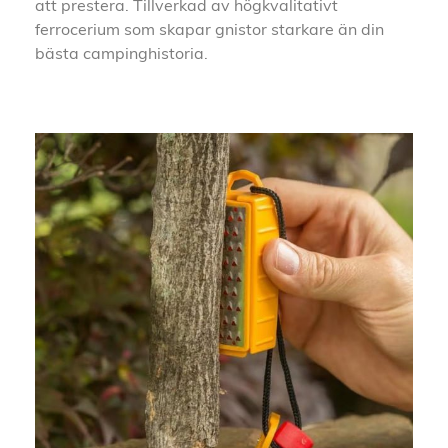
att prestera. Tillverkad av högkvalitativt
ferrocerium som skapar gnistor starkare än din
bästa campinghistoria.