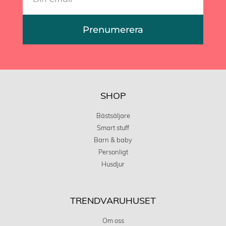
Prenumerera
SHOP
Bästsäljare
Smart stuff
Barn & baby
Personligt
Husdjur
TRENDVARUHUSET
Om oss