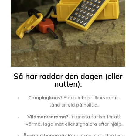
Så här räddar den dagen (eller
natten):
Campingkaos?
Släng inte grillkorvarna –
tänd en eld på nolltid.
Vildmarksdrama?
En gnista räcker för att
värma, laga mat eller signalera efter hjälp.
Äventyrsbonanza?
Berg, skog, sjö – den fixar