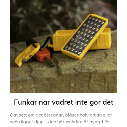
Funkar när vädret inte gör det
Oavsett om det ösregnar, blåser halv orkan eller
snön ligger djup – den här Wildfire är byggd för