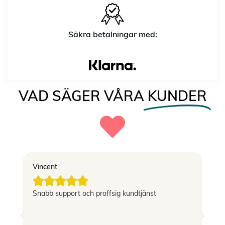
Säkra betalningar med:
VAD SÄGER VÅRA
KUNDER
Vincent
El





g
Snabb support och proffsig kundtjänst
Le
si