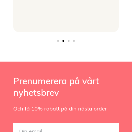
Prenumerera på vårt
nyhetsbrev
Och få 10% rabatt på din nästa order